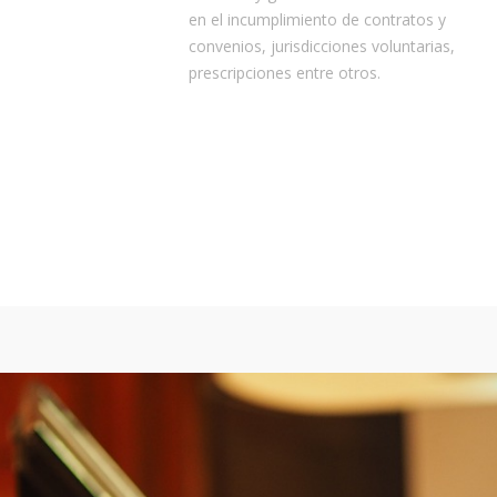
en el incumplimiento de contratos y
convenios, jurisdicciones voluntarias,
prescripciones entre otros.