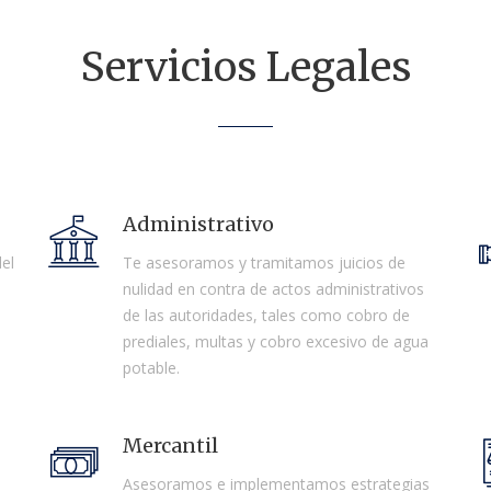
Servicios Legales
Administrativo
el
Te asesoramos y tramitamos juicios de
nulidad en contra de actos administrativos
de las autoridades, tales como cobro de
prediales, multas y cobro excesivo de agua
potable.
Mercantil
s
Asesoramos e implementamos estrategias